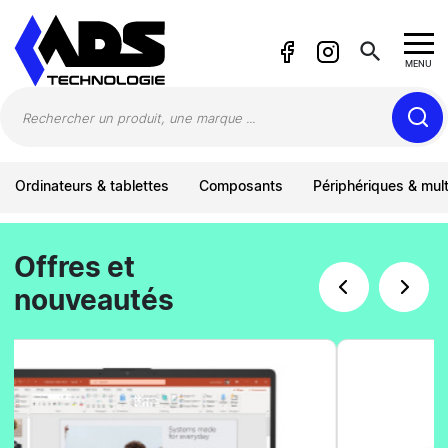
Panneau de gestion des cookies
search
MENU
Ordinateurs & tablettes
Composants
Périphériques & mul
Informatique et high-tech en Martiniq
Offres et
nouveautés