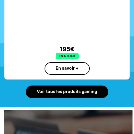
CLAVIER ASUS ROG STRIX SCOPE II 9
FIL NOIR Réf 90MP037A-BKFA00
199€
EN STOCK
En savoir +
Voir tous les produits gaming
Entrées par catégories