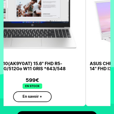
ASUS CHROMEBOOK CX3402CBA-PQ0317
14" FHD I3-1215U/8G/128SSD GRIS
SUR COMMANDE
En savoir +