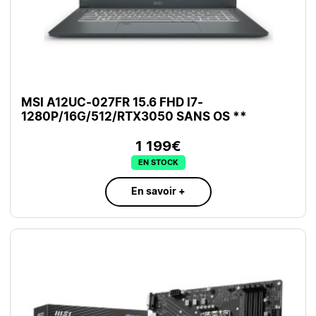
MSI A12UC-027FR 15.6 FHD I7-
1280P/16G/512/RTX3050 SANS OS **
1 199€
EN STOCK
En savoir +