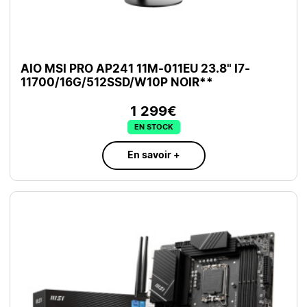
AIO MSI PRO AP241 11M-011EU 23.8" I7-
11700/16G/512SSD/W10P NOIR**
1 299€
EN STOCK
En savoir +