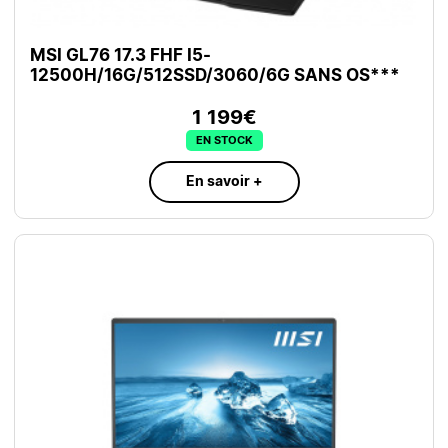
MSI GL76 17.3 FHF I5-
12500H/16G/512SSD/3060/6G SANS OS***
1 199€
EN STOCK
En savoir +