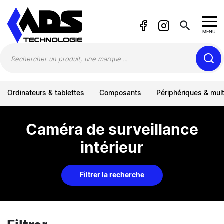
Panneau de gestion des cookies
search
MENU
Ordinateurs & tablettes
Composants
Périphériques & mul
Caméra de surveillance
intérieur
Filtrer la recherche