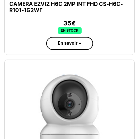
CAMERA EZVIZ H6C 2MP INT FHD CS-H6C-
R101-1G2WF
35€
EN STOCK
En savoir +