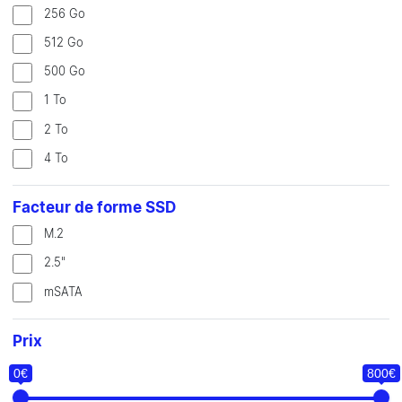
256 Go
512 Go
500 Go
1 To
2 To
4 To
Facteur de forme SSD
M.2
2.5"
mSATA
Prix
0€
800€