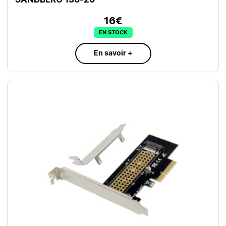
16€
EN STOCK
En savoir +