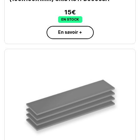
15€
EN STOCK
En savoir +