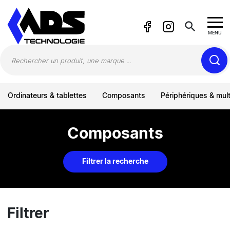
Panneau de gestion des cookies
search
MENU
Ordinateurs & tablettes
Composants
Périphériques & mul
Composants
Filtrer la recherche
Filtrer