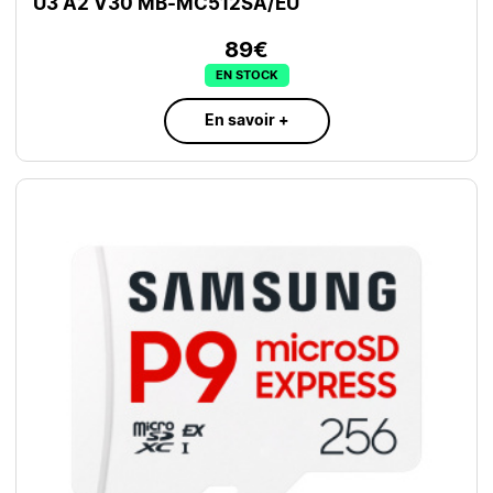
U3 A2 V30 MB-MC512SA/EU
89€
EN STOCK
En savoir +