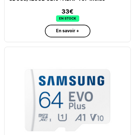
33€
EN STOCK
En savoir +