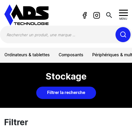
Panneau de gestion des cookies
search
MENU
Ordinateurs & tablettes
Composants
Périphériques & mul
Stockage
Filtrer la recherche
Filtrer