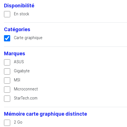
Disponibilité
En stock
Catégories
Carte graphique
Marques
ASUS
Gigabyte
MSI
Microconnect
StarTech.com
Mémoire carte graphique distincte
2 Go