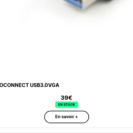
CROCONNECT USB3.0VGA
39€
EN STOCK
En savoir +