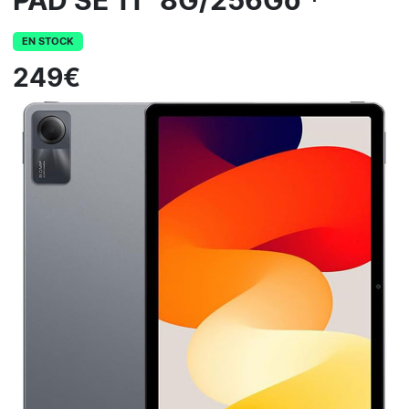
PAD SE 11" 8G/256Go *
EN STOCK
249€