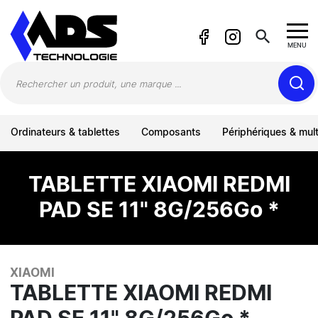
Panneau de gestion des cookies
search
MENU
Ordinateurs & tablettes
Composants
Périphériques & mul
TABLETTE XIAOMI REDMI
PAD SE 11" 8G/256Go *
XIAOMI
TABLETTE XIAOMI REDMI