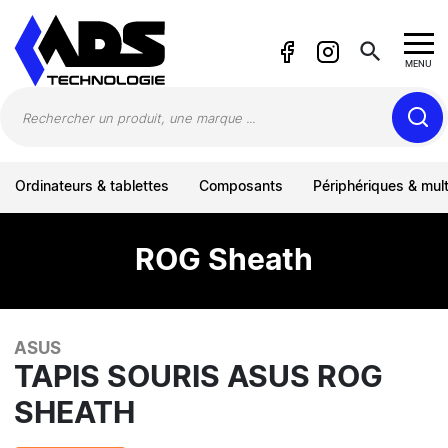
Panneau de gestion des cookies
search
MENU
Ordinateurs & tablettes
Composants
Périphériques & mul
ROG Sheath
ASUS
TAPIS SOURIS ASUS ROG
SHEATH