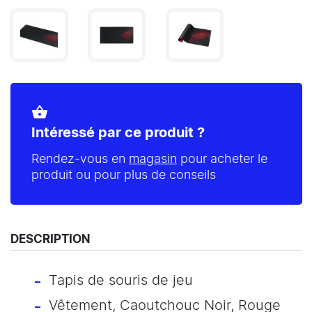
shopping_basket
Intéressé par ce produit ?
Rendez-vous en
magasin
pour acheter le
produit ou pour plus de conseils
DESCRIPTION
Tapis de souris de jeu
Vêtement, Caoutchouc Noir, Rouge