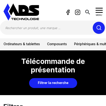
Panneau de gestion des cookies
search
MENU
Ordinateurs & tablettes
Composants
Périphériques & mul
Télécommande de
présentation
Filtrer la recherche