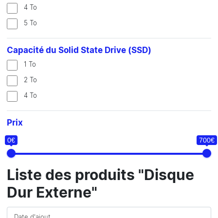
4 To
5 To
Capacité du Solid State Drive (SSD)
1 To
2 To
4 To
Prix
0€
700€
Liste des produits "Disque
Dur Externe"
Date d'ajout