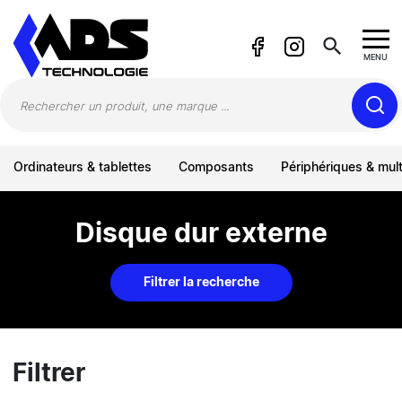
Panneau de gestion des cookies
search
MENU
Ordinateurs & tablettes
Composants
Périphériques & mul
Disque dur externe
Filtrer la recherche
Filtrer