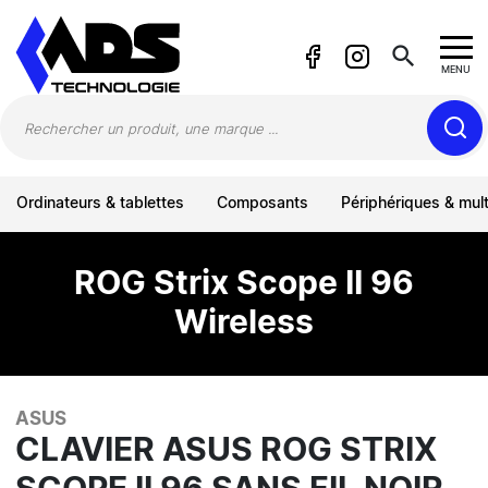
Panneau de gestion des cookies
search
MENU
Ordinateurs & tablettes
Composants
Périphériques & mul
ROG Strix Scope II 96
Wireless
ASUS
CLAVIER ASUS ROG STRIX