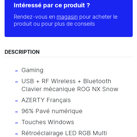
Intéressé par ce produit ?
Rendez-vous en
magasin
pour acheter le
produit ou pour plus de conseils
DESCRIPTION
Gaming
USB + RF Wireless + Bluetooth
Clavier mécanique ROG NX Snow
AZERTY Français
96% Pavé numérique
Touches Windows
Rétroéclairage LED RGB Multi