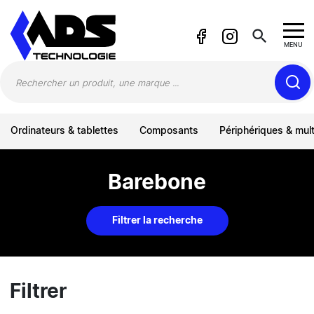
Panneau de gestion des cookies
search
MENU
Ordinateurs & tablettes
Composants
Périphériques & mul
Barebone
Filtrer la recherche
Filtrer