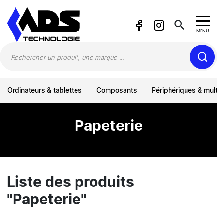
Panneau de gestion des cookies
search
MENU
Ordinateurs & tablettes
Composants
Périphériques & mul
Papeterie
Liste des produits
"Papeterie"