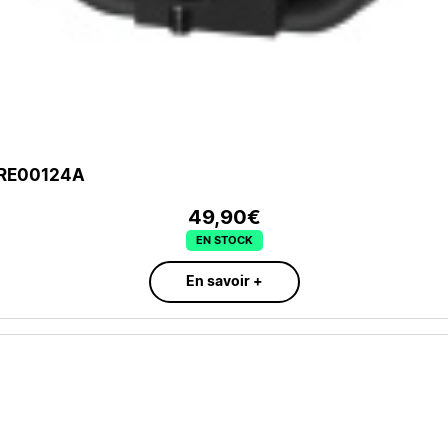
FRE00124A
49,90€
EN STOCK
En savoir +