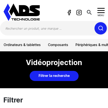
Panneau de gestion des cookies
search
MENU
Ordinateurs & tablettes
Composants
Périphériques & mul
Vidéoprojection
Filtrer la recherche
Filtrer