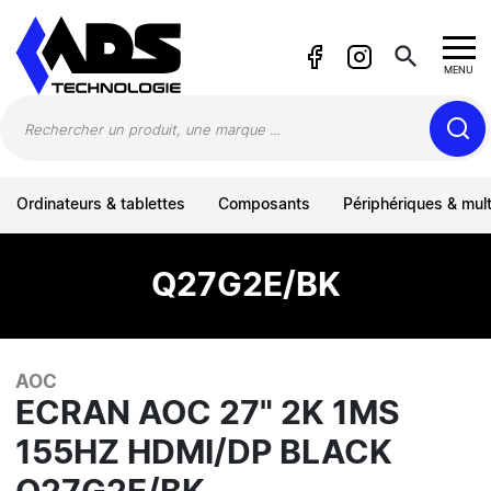
Panneau de gestion des cookies
search
MENU
Ordinateurs & tablettes
Composants
Périphériques & mul
Q27G2E/BK
AOC
ECRAN AOC 27" 2K 1MS
155HZ HDMI/DP BLACK