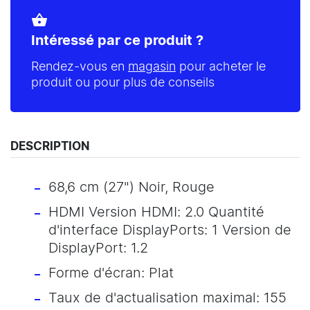
shopping_basket
Intéressé par ce produit ?
Rendez-vous en
magasin
pour acheter le
produit ou pour plus de conseils
DESCRIPTION
68,6 cm (27") Noir, Rouge
HDMI Version HDMI: 2.0 Quantité
d'interface DisplayPorts: 1 Version de
DisplayPort: 1.2
Forme d'écran: Plat
Taux de d'actualisation maximal: 155