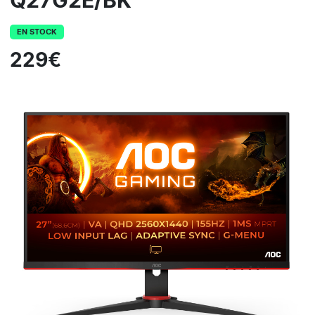
Q27G2E/BK
EN STOCK
229€