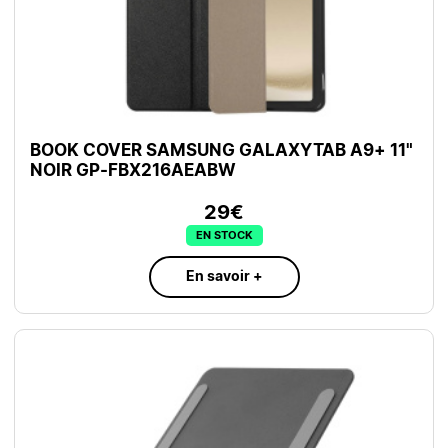
BOOK COVER SAMSUNG GALAXYTAB A9+ 11"
NOIR GP-FBX216AEABW
29€
EN STOCK
En savoir +