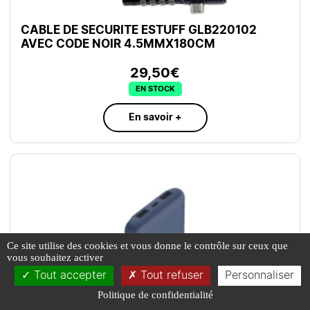
CABLE DE SECURITE ESTUFF GLB220102
AVEC CODE NOIR 4.5MMX180CM
29,50€
EN STOCK
En savoir +
Ce site utilise des cookies et vous donne le contrôle sur ceux que
vous souhaitez activer
Tout accepter
Tout refuser
Personnaliser
Politique de confidentialité
L