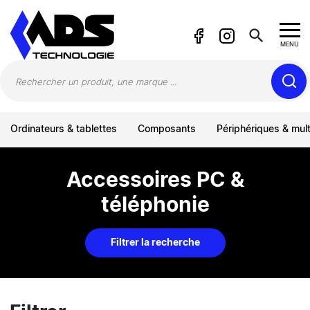
Panneau de gestion des cookies
search
MENU
Ordinateurs & tablettes
Composants
Périphériques & mul
Accessoires PC &
téléphonie
Filtrer la recherche