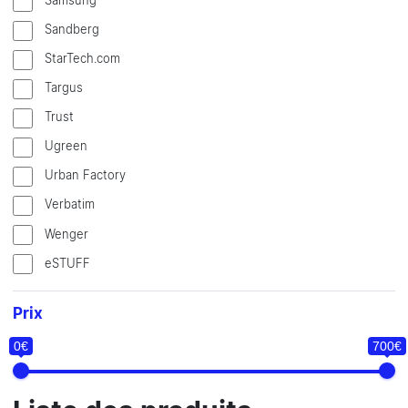
Samsung
Sandberg
StarTech.com
Targus
Trust
Ugreen
Urban Factory
Verbatim
Wenger
eSTUFF
Prix
0€
700€