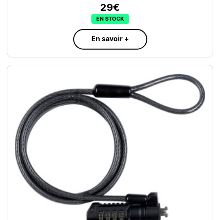
29€
EN STOCK
En savoir +