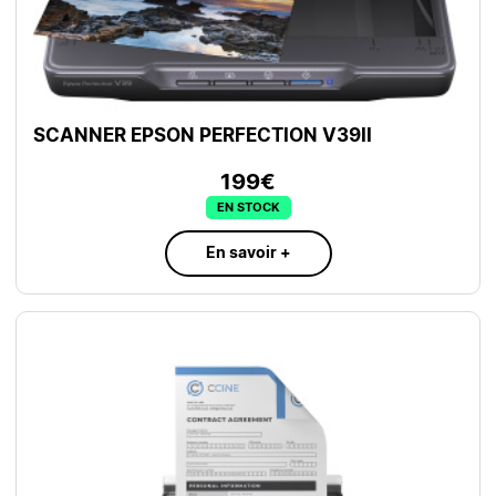
SCANNER EPSON PERFECTION V39II
199€
EN STOCK
En savoir +