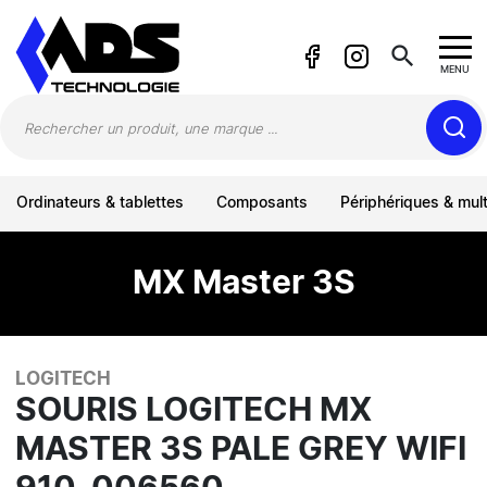
Panneau de gestion des cookies
search
MENU
Ordinateurs & tablettes
Composants
Périphériques & mul
MX Master 3S
LOGITECH
SOURIS LOGITECH MX
MASTER 3S PALE GREY WIFI