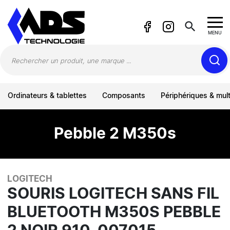
Panneau de gestion des cookies
search
MENU
Ordinateurs & tablettes
Composants
Périphériques & mul
Pebble 2 M350s
LOGITECH
SOURIS LOGITECH SANS FIL
BLUETOOTH M350S PEBBLE