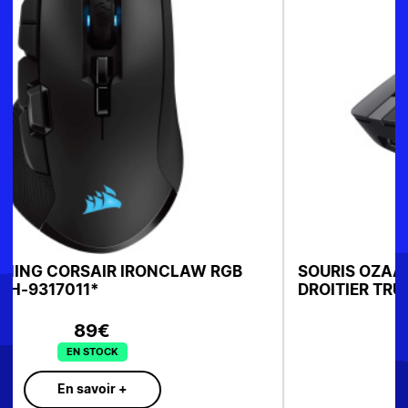
SOURIS OZAA+NOIR SANS FIL BLUETOOTH
DROITIER TRUST Réf:24820
59€
EN STOCK
En savoir +