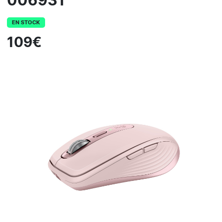
006931
EN STOCK
109€