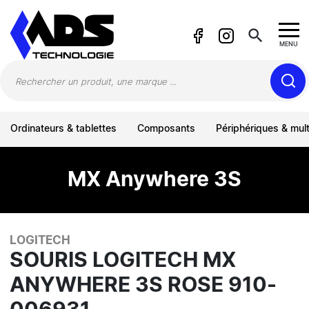
Panneau de gestion des cookies
search
MENU
Ordinateurs & tablettes
Composants
Périphériques & mul
MX Anywhere 3S
LOGITECH
SOURIS LOGITECH MX
ANYWHERE 3S ROSE 910-