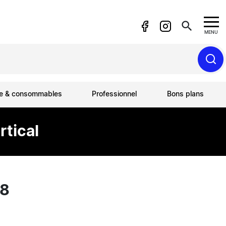
search
MENU
ue & consommables
Professionnel
Bons plans
tical
48