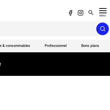
search
MENU
ue & consommables
Professionnel
Bons plans
e