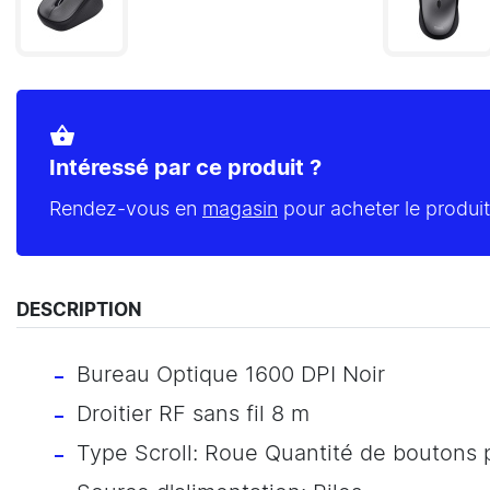
shopping_basket
Intéressé par ce produit ?
Rendez-vous en
magasin
pour acheter le produit
DESCRIPTION
Bureau Optique 1600 DPI Noir
Droitier RF sans fil 8 m
Type Scroll: Roue Quantité de boutons