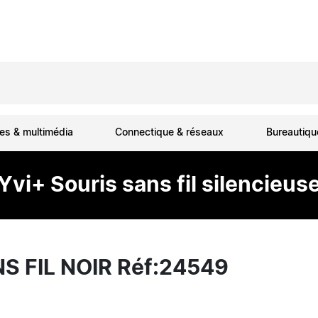
es & multimédia
Connectique & réseaux
Bureautiq
Yvi+ Souris sans fil silencieus
S FIL NOIR Réf:24549