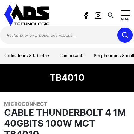
Panneau de gestion des cookies
search
MENU
Ordinateurs & tablettes
Composants
Périphériques & mul
TB4010
MICROCONNECT
CABLE THUNDERBOLT 4 1M
40GBITS 100W MCT