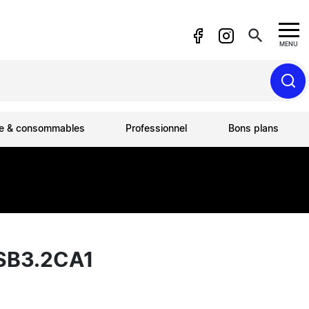
search
MENU
ue & consommables
Professionnel
Bons plans
SB3.2CA1