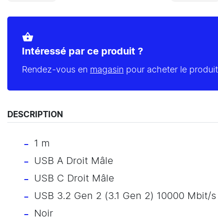
shopping_basket
Intéressé par ce produit ?
Rendez-vous en
magasin
pour acheter le produit
DESCRIPTION
1 m
USB A Droit Mâle
USB C Droit Mâle
USB 3.2 Gen 2 (3.1 Gen 2) 10000 Mbit/s
Noir