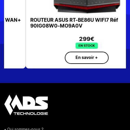
ROUTEUR ASUS RT-BE86U WIFI7 Réf
90IG08W0-MO9A0V
299€
EN STOCK
En savoir +
• Qui sommes-nous ?