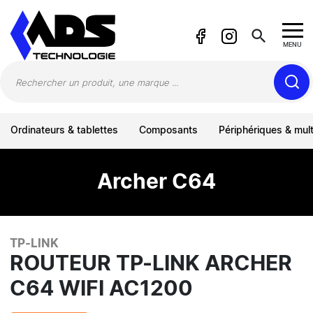
Panneau de gestion des cookies
search
MENU
Ordinateurs & tablettes
Composants
Périphériques & mul
Archer C64
TP-LINK
ROUTEUR TP-LINK ARCHER
C64 WIFI AC1200