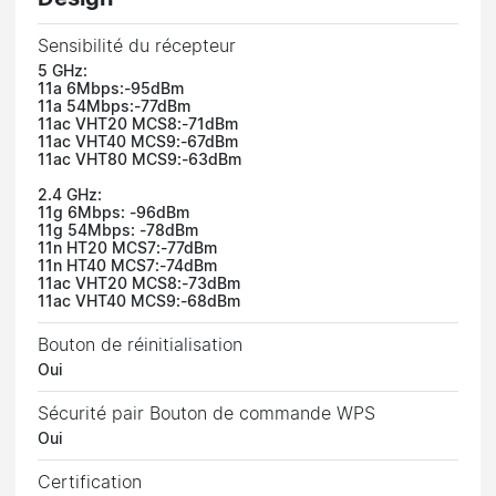
Sensibilité du récepteur
5 GHz:
11a 6Mbps:-95dBm
11a 54Mbps:-77dBm
11ac VHT20 MCS8:-71dBm
11ac VHT40 MCS9:-67dBm
11ac VHT80 MCS9:-63dBm
2.4 GHz:
11g 6Mbps: -96dBm
11g 54Mbps: -78dBm
11n HT20 MCS7:-77dBm
11n HT40 MCS7:-74dBm
11ac VHT20 MCS8:-73dBm
11ac VHT40 MCS9:-68dBm
Bouton de réinitialisation
Oui
Sécurité pair Bouton de commande WPS
Oui
Certification