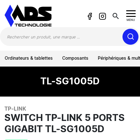
Panneau de gestion des cookies
search
MENU
Ordinateurs & tablettes
Composants
Périphériques & mul
TL-SG1005D
TP-LINK
SWITCH TP-LINK 5 PORTS
GIGABIT TL-SG1005D