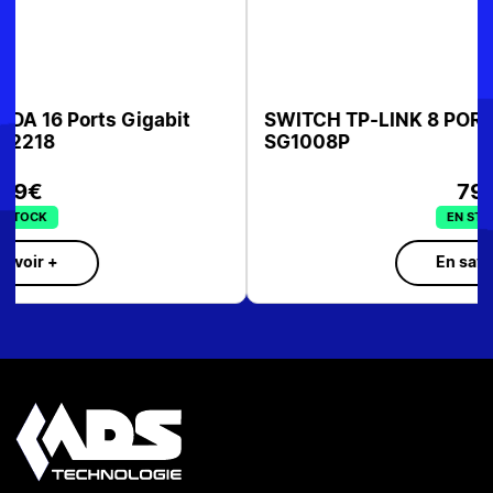
SWITCH TP-LINK 8 PORTS RJ45 4P POE TL-
SG1008P
79€
EN STOCK
En savoir +