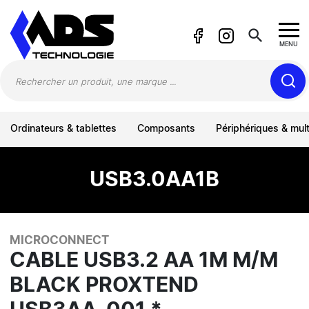
Panneau de gestion des cookies
search
MENU
Ordinateurs & tablettes
Composants
Périphériques & mul
USB3.0AA1B
MICROCONNECT
CABLE USB3.2 AA 1M M/M
BLACK PROXTEND