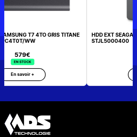
HDD EXT SEAGATE 2.5" 5To USB3.0
STJL5000400
219€
EN STOCK
En savoir +