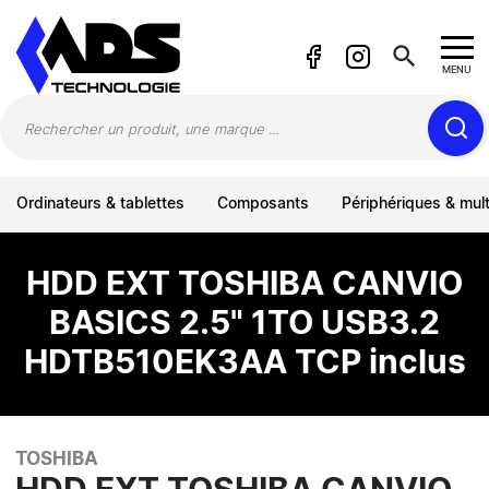
Panneau de gestion des cookies
search
MENU
Ordinateurs & tablettes
Composants
Périphériques & mul
HDD EXT TOSHIBA CANVIO
BASICS 2.5" 1TO USB3.2
HDTB510EK3AA TCP inclus
TOSHIBA