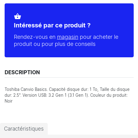
shopping_basket
Intéressé par ce produit ?
Rendez-vous en
magasin
pour acheter le
produit ou pour plus de conseils
DESCRIPTION
Toshiba Canvio Basics. Capacité disque dur: 1 To, Taille du disque
dur: 2.5". Version USB: 3.2 Gen 1 (3.1 Gen 1). Couleur du produit:
Noir
Caractéristiques