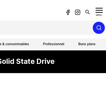
search
MENU
ue & consommables
Professionnel
Bons plans
olid State Drive