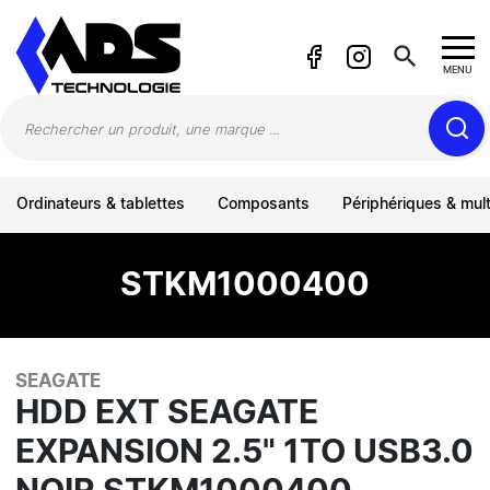
Panneau de gestion des cookies
search
MENU
Ordinateurs & tablettes
Composants
Périphériques & mul
STKM1000400
SEAGATE
HDD EXT SEAGATE
EXPANSION 2.5" 1TO USB3.0