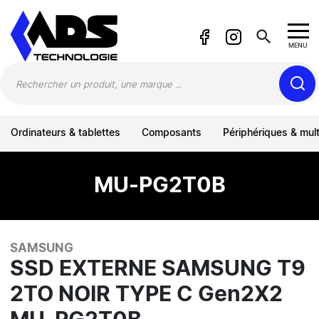
Panneau de gestion des cookies
search
MENU
Ordinateurs & tablettes
Composants
Périphériques & mul
MU-PG2T0B
SAMSUNG
SSD EXTERNE SAMSUNG T9
2TO NOIR TYPE C Gen2X2