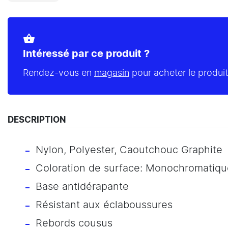
shopping_basket
Intéressé par ce produit ?
Rendez-vous en
magasin
pour acheter le produit
DESCRIPTION
Nylon, Polyester, Caoutchouc Graphite
Coloration de surface: Monochromatiqu
Base antidérapante
Résistant aux éclaboussures
Rebords cousus