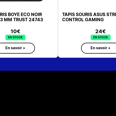
SUS STRIX GLIDE
TAPIS SOURIS CORSAIR MM1
ING
L320X270mm
24€
 STOCK
SUR COMMANDE
savoir +
En savoir +