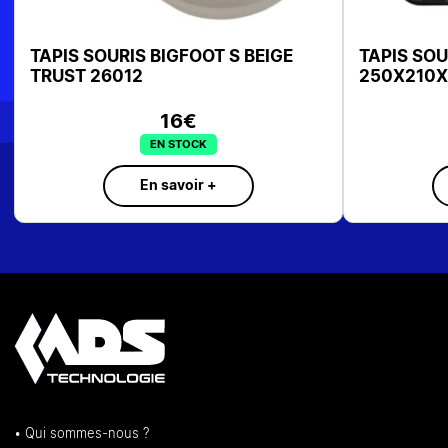
APIS SOURIS BOYE ECO NOIR
TAPIS SOURIS A
50X210X3 MM TRUST 24743
CONTROL GAM
10€
EN STOCK
EN
En savoir +
En 
• Qui sommes-nous ?