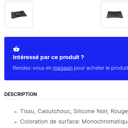
shopping_basket
Intéressé par ce produit ?
Rendez-vous en
magasin
pour acheter le produit
DESCRIPTION
Tissu, Caoutchouc, Silicone Noir, Rouge
Coloration de surface: Monochromatiqu