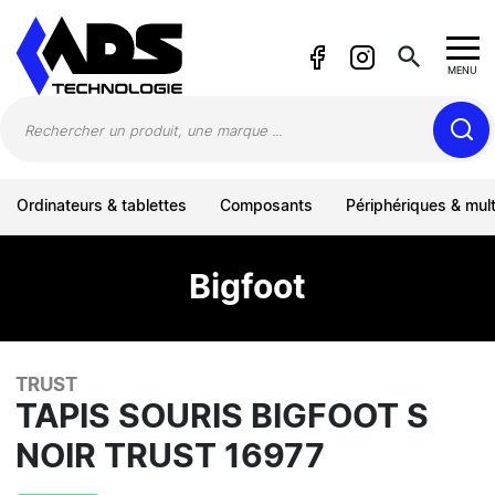
Panneau de gestion des cookies
search
MENU
Ordinateurs & tablettes
Composants
Périphériques & mul
Bigfoot
TRUST
TAPIS SOURIS BIGFOOT S
NOIR TRUST 16977