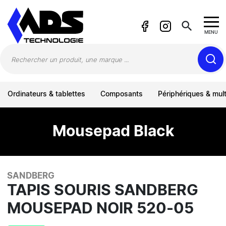
Panneau de gestion des cookies
search
MENU
Ordinateurs & tablettes
Composants
Périphériques & mul
Mousepad Black
SANDBERG
TAPIS SOURIS SANDBERG
MOUSEPAD NOIR 520-05