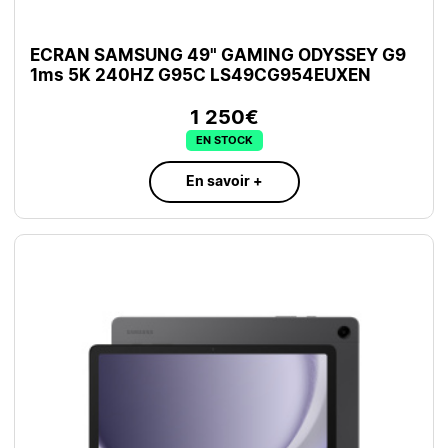
ECRAN SAMSUNG 49" GAMING ODYSSEY G9
1ms 5K 240HZ G95C LS49CG954EUXEN
1 250€
EN STOCK
En savoir +