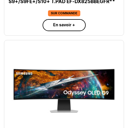
S9+/S9FE+/S10+ T.PAD EF-DX825BBEGFR**
SUR COMMANDE
En savoir +