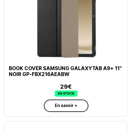
BOOK COVER SAMSUNG GALAXYTAB A9+ 11"
NOIR GP-FBX216AEABW
29€
EN STOCK
En savoir +