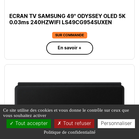
ECRAN TV SAMSUNG 49" ODYSSEY OLED 5K
0.03ms 240HZWIFI LS49CG954SUXEN
SUR COMMANDE
En savoir +
Ce site utilise des cookies et vous donne le contrôle sur ceux que
vous souhaitez activer
Tout accepter
Tout refuser
Personnaliser
Politique de confidentialité
L