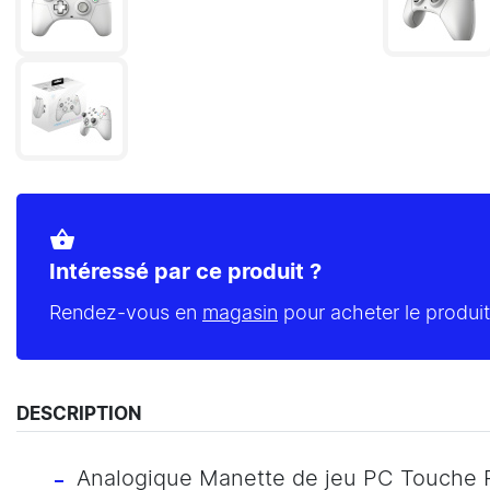
shopping_basket
Intéressé par ce produit ?
Rendez-vous en
magasin
pour acheter le produit
DESCRIPTION
Analogique Manette de jeu PC Touche R