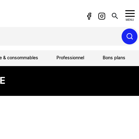
search
MENU
ue & consommables
Professionnel
Bons plans
E