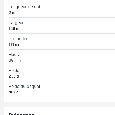
Longueur de câble
2 m
Largeur
148 mm
Profondeur
111 mm
Hauteur
68 mm
Poids
230 g
Poids du paquet
467 g