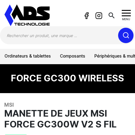
Panneau de gestion des cookies
search
MENU
Ordinateurs & tablettes
Composants
Périphériques & mul
FORCE GC300 WIRELESS
MSI
MANETTE DE JEUX MSI
FORCE GC300W V2 S FIL