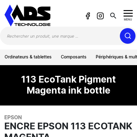
Panneau de gestion des cookies
search
MENU
Ordinateurs & tablettes
Composants
Périphériques & mul
113 EcoTank Pigment
Magenta ink bottle
EPSON
ENCRE EPSON 113 ECOTANK