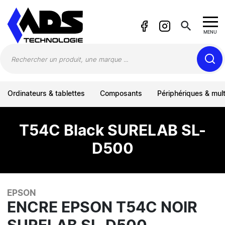
Panneau de gestion des cookies
search
MENU
Ordinateurs & tablettes
Composants
Périphériques & mul
T54C Black SURELAB SL-
D500
EPSON
ENCRE EPSON T54C NOIR