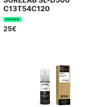
SURELAB SL-D500
C13T54C120
EN STOCK
25€