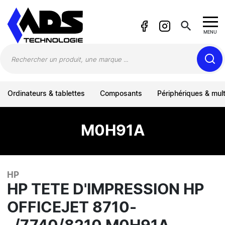
Panneau de gestion des cookies
search
MENU
Ordinateurs & tablettes
Composants
Périphériques & mul
M0H91A
HP
HP TETE D'IMPRESSION HP
OFFICEJET 8710-