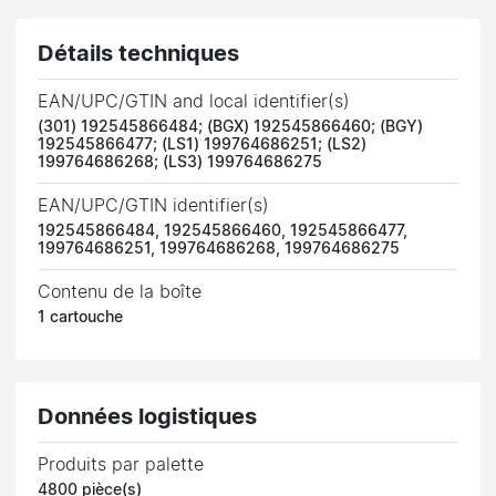
Détails techniques
EAN/UPC/GTIN and local identifier(s)
(301) 192545866484; (BGX) 192545866460; (BGY)
192545866477; (LS1) 199764686251; (LS2)
199764686268; (LS3) 199764686275
EAN/UPC/GTIN identifier(s)
192545866484, 192545866460, 192545866477,
199764686251, 199764686268, 199764686275
Contenu de la boîte
1 cartouche
Données logistiques
Produits par palette
4800 pièce(s)