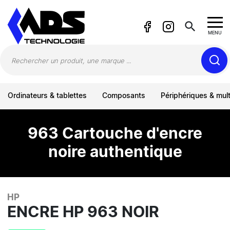
Panneau de gestion des cookies
search
MENU
Ordinateurs & tablettes
Composants
Périphériques & mul
963 Cartouche d'encre
noire authentique
HP
ENCRE HP 963 NOIR