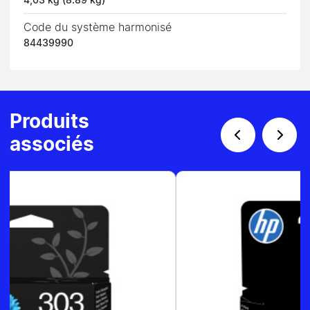
4,03 kg (8.89 kg)
Code du système harmonisé
84439990
Produits
associés