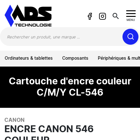
Panneau de gestion des cookies
search
MENU
Ordinateurs & tablettes
Composants
Périphériques & mul
Cartouche d'encre couleur
C/M/Y CL-546
CANON
ENCRE CANON 546