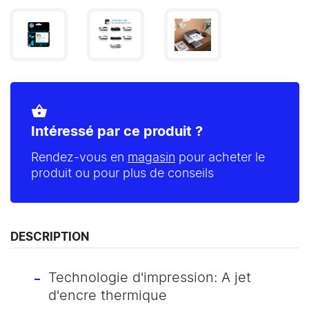
shopping_basket
Intéressé par ce produit ?
Rendez-vous en
magasin
pour acheter le
produit ou pour plus de conseils
DESCRIPTION
Technologie d'impression: A jet
d'encre thermique