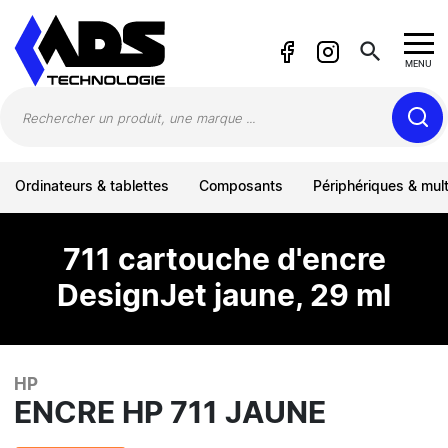
Panneau de gestion des cookies
search
MENU
Ordinateurs & tablettes
Composants
Périphériques & mul
711 cartouche d'encre
DesignJet jaune, 29 ml
HP
ENCRE HP 711 JAUNE