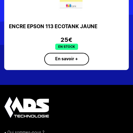
COTANK JAUNE
ENCRE HP 953 CYAN 10
25€
39
N STOCK
EN ST
savoir +
En savo
• Qui sommes-nous ?