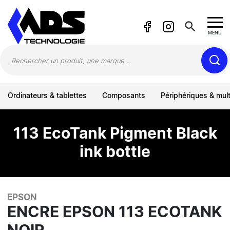
Panneau de gestion des cookies
search
MENU
Ordinateurs & tablettes
Composants
Périphériques & mul
113 EcoTank Pigment Black
ink bottle
EPSON
ENCRE EPSON 113 ECOTANK