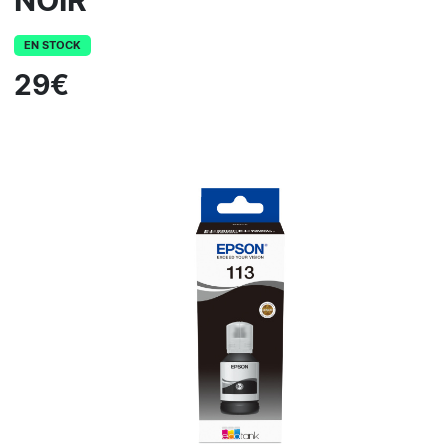
NOIR
EN STOCK
29€