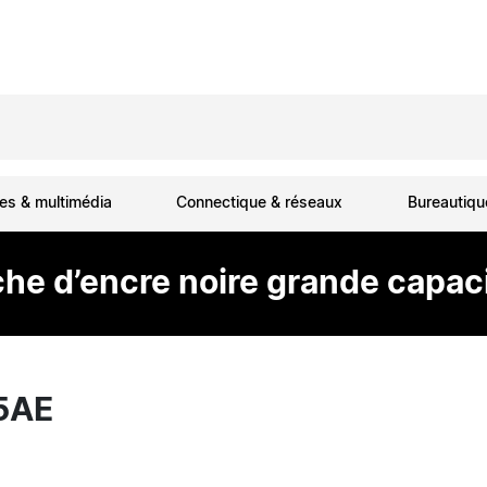
es & multimédia
Connectique & réseaux
Bureautiq
e d’encre noire grande capac
5AE