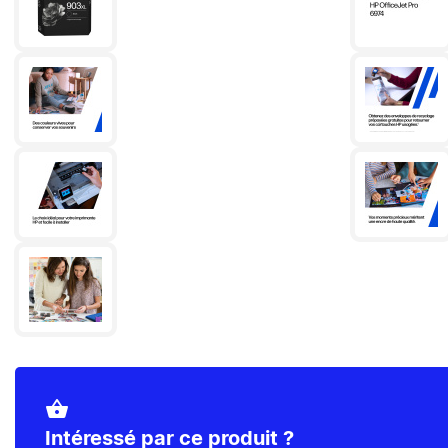
shopping_basket
Intéressé par ce produit ?