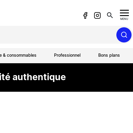
search
MENU
ue & consommables
Professionnel
Bons plans
ité authentique