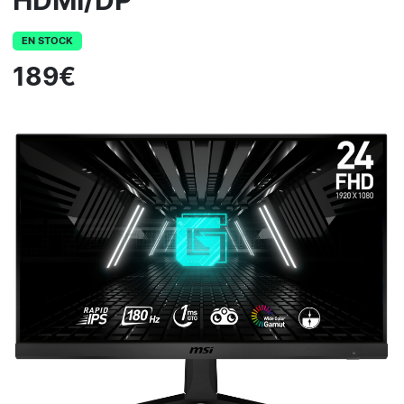
HDMI/DP
EN STOCK
189€