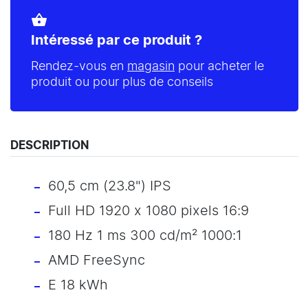
shopping_basket
Intéressé par ce produit ?
Rendez-vous en
magasin
pour acheter le
produit ou pour plus de conseils
DESCRIPTION
60,5 cm (23.8") IPS
Full HD 1920 x 1080 pixels 16:9
180 Hz 1 ms 300 cd/m² 1000:1
AMD FreeSync
E 18 kWh