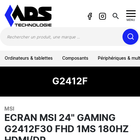
Panneau de gestion des cookies
search
MENU
Ordinateurs & tablettes
Composants
Périphériques & mul
G2412F
MSI
ECRAN MSI 24" GAMING
G2412F30 FHD 1MS 180HZ