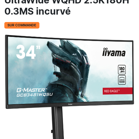
UltraWide WQHD 2.5K180H
0.3MS incurvé
SUR COMMANDE