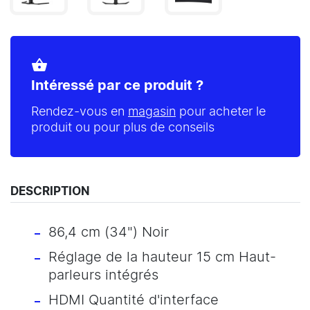
shopping_basket
Intéressé par ce produit ?
Rendez-vous en
magasin
pour acheter le
produit ou pour plus de conseils
DESCRIPTION
86,4 cm (34") Noir
Réglage de la hauteur 15 cm Haut-
parleurs intégrés
HDMI Quantité d'interface