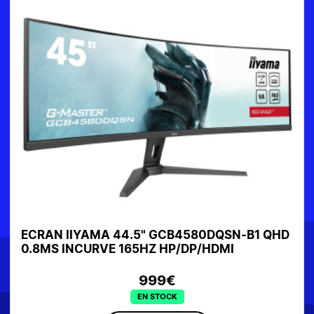
QHD
ECRAN IIYAMA 32" XUB3297QSNP-B1 IPS 2K
100Hz 1 ms DP/HDMI/USB
399€
EN STOCK