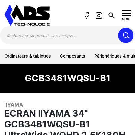
Panneau de gestion des cookies
search
MENU
Ordinateurs & tablettes
Composants
Périphériques & mul
GCB3481WQSU-B1
IIYAMA
ECRAN IIYAMA 34"
GCB3481WQSU-B1